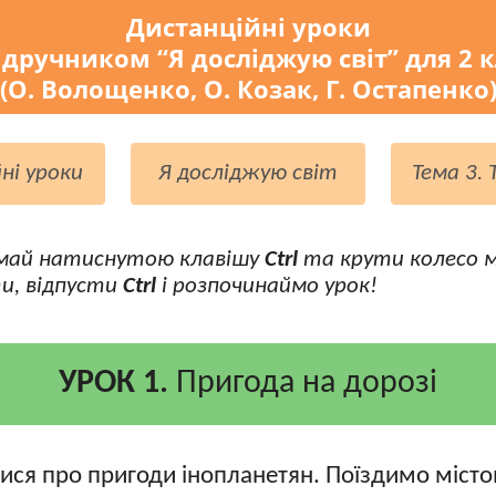
Дистанційні уроки
ідручником “Я досліджую світ” для 2 
(О. Волощенко, О. Козак, Г. Остапенко
ні уроки
Я досліджую світ
Тема 3.
май натиснутою клавішу
Ctrl
та крути колесо 
и, відпусти
Ctrl
і розпочинаймо урок!
УРОК 1.
Пригода на дорозі
ся про пригоди інопланетян. Поїздимо містом