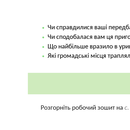
Чи справдилися ваші передб
Чи сподобалася вам ця приг
Що найбільше вразило в ури
Які громадські місця трапл
Розгорніть робочий зошит на
с.