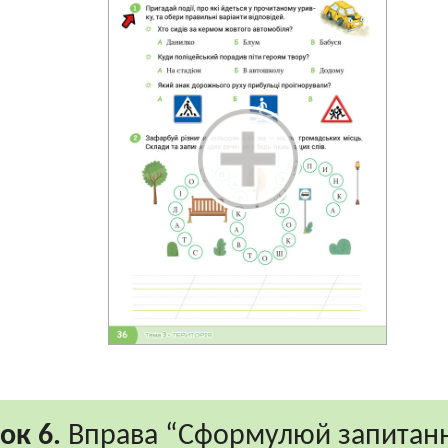
ок 6.
Вправа “Сформулюй запитан