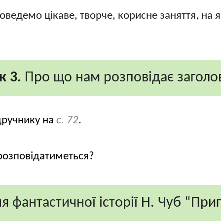
ведемо цікаве, творче, корисне заняття, на я
к 3.
Про що нам розповідає заголо
ідручнику на
с. 72
.
 розповідатиметься?
 фантастичної історії Н. Чуб “При