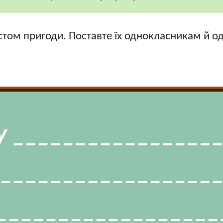
том пригоди. Поставте їх однокласникам й о
у ________________
__________________
__________________