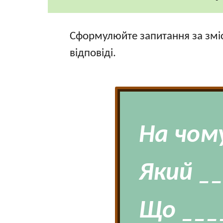
Сформулюйте запитання за зміс
відповіді.
На чом
Який _
Що ___