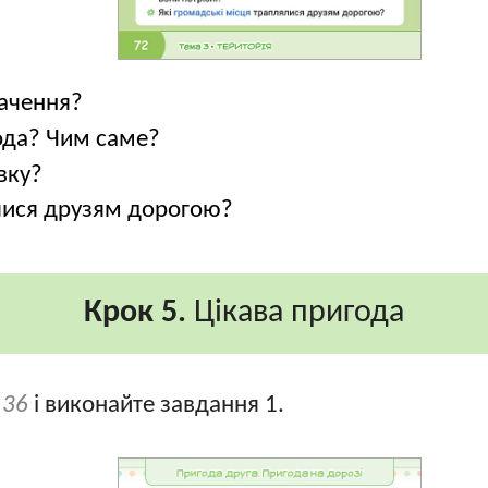
ачення?
ода? Чим саме?
вку?
ялися друзям дорогою?
Крок 5.
Цікава пригода
 36
і виконайте завдання 1.