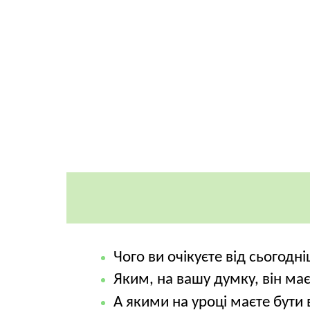
Чого ви очікуєте від сьогодн
Яким, на вашу думку, він має
А якими на уроці маєте бути 