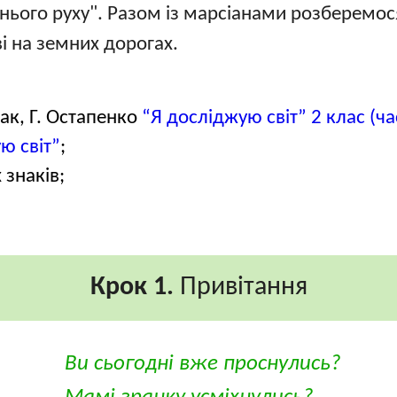
жнього руху". Разом із марсіанами розберемос
і на земних дорогах.
ак, Г. Остапенко
“Я досліджую світ” 2 клас (ча
ю світ”
;
 знаків;
Крок 1.
Привітання
Ви сьогодні вже проснулись?