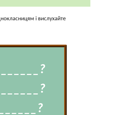
днокласницям і вислухайте
_______?
_______?
______?