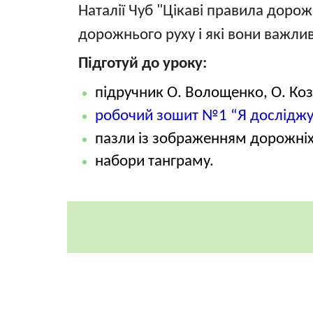
Наталії Чуб "Цікаві правила доро
дорожнього руху і які вони важлив
Підготуй до уроку:
підручник О. Волощенко, О. Коз
робочий зошит №1 “Я досліджу
пазли із зображенням дорожніх
набори танграму.