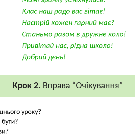
Мамі зранку усміхнулись?
Клас наш радо вас вітає!
Настрій кожен гарний має?
Станьмо разом в дружне коло!
Привітай нас, рідна школо!
Добрий день!
Крок 2.
Вправа “Очікування”
ішнього уроку?
 бути?
ви?